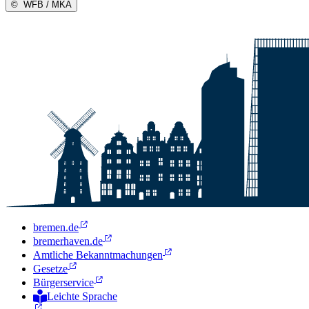
©
WFB / MKA
bremen.de
bremerhaven.de
Amtliche Bekanntmachungen
Gesetze
Bürgerservice
Leichte Sprache