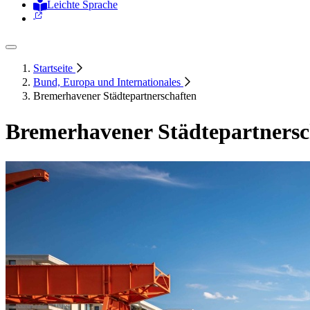
Leichte Sprache
Zur Deutschen Gebärdensprache
Startseite
Bund, Europa und Internationales
Bremerhavener Städtepartnerschaften
Bremerhavener Städtepartnersc