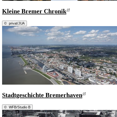
Kleine Bremer Chronik
©
privat/JUA
Stadtgeschichte Bremerhaven
©
WFB/Studio B